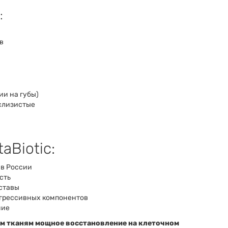
:
в
ии на губы)
слизистые
aBiotic:
 в России
сть
уставы
агрессивных компонентов
ние
им тканям мощное восстановление на клеточном