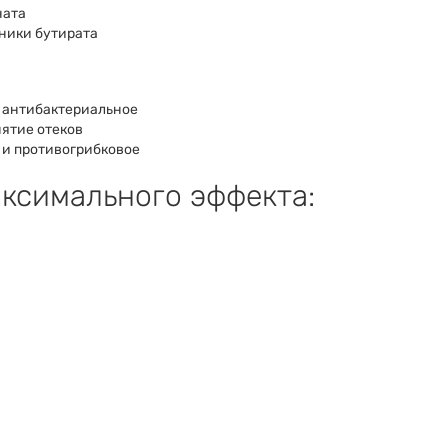
ната
ники бутирата
 антибактериальное
нятие отеков
и противогрибковое
аксимального эффекта: