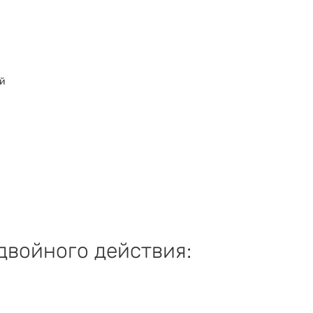
:
ий
двойного действия: