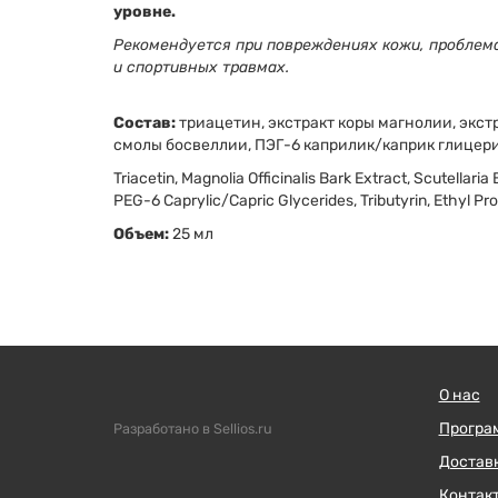
уровне.
Рекомендуется при повреждениях кожи, проблем
и спортивных травмах.
Состав:
триацетин, экстракт коры магнолии, экст
смолы босвеллии, ПЭГ-6 каприлик/каприк глицери
Triacetin, Magnolia Officinalis Bark Extract, Scutellari
PEG-6 Caprylic/Capric Glycerides, Tributyrin, Ethyl Pro
Объем:
25 мл
О нас
Програ
Разработано в Sellios.ru
Достав
Контак