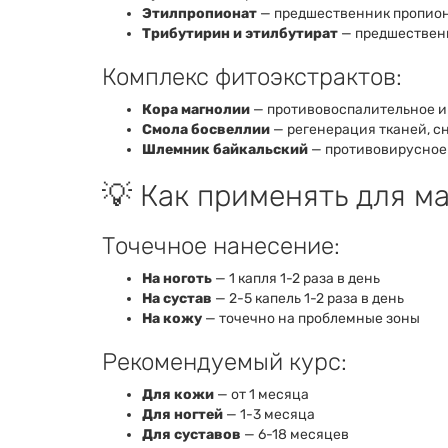
Этилпропионат
— предшественник пропио
Трибутирин и этилбутират
— предшествен
Комплекс фитоэкстрактов:
Кора магнолии
— противовоспалительное и
Смола босвеллии
— регенерация тканей, с
Шлемник байкальский
— противовирусное 
💡 Как применять для м
Точечное нанесение:
На ноготь
— 1 капля 1-2 раза в день
На сустав
— 2-5 капель 1-2 раза в день
На кожу
— точечно на проблемные зоны
Рекомендуемый курс:
Для кожи
— от 1 месяца
Для ногтей
— 1-3 месяца
Для суставов
— 6-18 месяцев