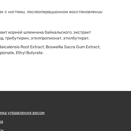
ах с ногтями, послеоперационном восстановлении
ракт корней шлемника байкальского, экстракт
д, трибутирин, этилпропионат, этилбутират.
a Baicalensis Root Extract, Boswellia Sacra Gum Extract,
pionate, Ethyl Butyrate.
мма управления весом
ка
ты