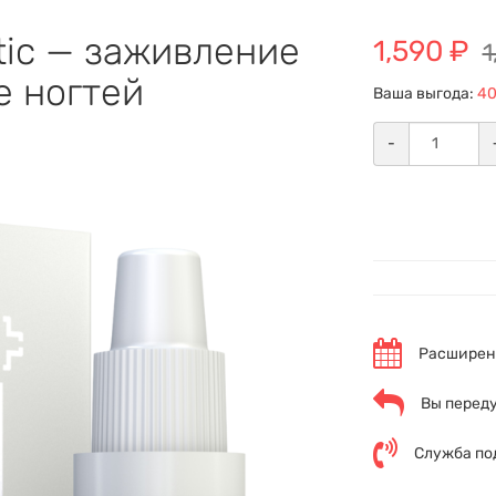
tic — заживление
1,590 ₽
1
е ногтей
Ваша выгода:
40
-
Расширенн
Вы переду
Служба по