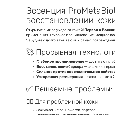
Эссенция ProMetaBiot
восстановлении кожи,
Открытие в мире ухода за кожей!
Первая в Росси
применения. Глубокое проникновение, мощное во
Забудьте о долго заживающих ранах, поврежденны
🚀 Прорывная технолог
Глубокое проникновение
— достигают глуб
Восстановление барьера
— защита от вре
Сильное противовоспалительное действ
Ускоренная регенерация
— заживление в 2
✅ Решаемые проблемы:
👩‍⚕️ Для проблемной кожи:
Заживление ран, ожогов, порезов