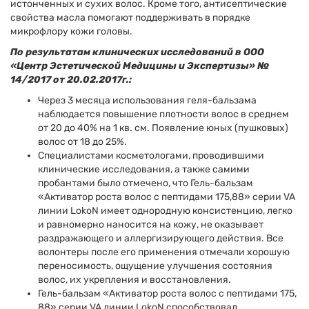
истонченных и сухих волос. Кроме того, антисептические
свойства масла помогают поддерживать в порядке
микрофлору кожи головы.
По результатам клинических исследований в ООО
«Центр Эстетической Медицины и Экспертизы» №
14/2017 от 20.02.2017г.:
Через 3 месяца использования геля-бальзама
наблюдается повышение плотности волос в среднем
от 20 до 40% на 1 кв. см. Появление юных (пушковых)
волос от 18 до 25%.
Специалистами косметологами, проводившими
клинические исследования, а также самими
пробантами было отмечено, что Гель-бальзам
«Активатор роста волос с пептидами 175,88» серии VA
линии LokoN имеет однородную консистенцию, легко
и равномерно наносится на кожу, не оказывает
раздражающего и аллергизирующего действия. Все
волонтеры после его применения отмечали хорошую
переносимость, ощущение улучшения состояния
волос, их укрепления и восстановления.
Гель-бальзам «Активатор роста волос с пептидами 175,
88» серии VA линии LokoN способствовал