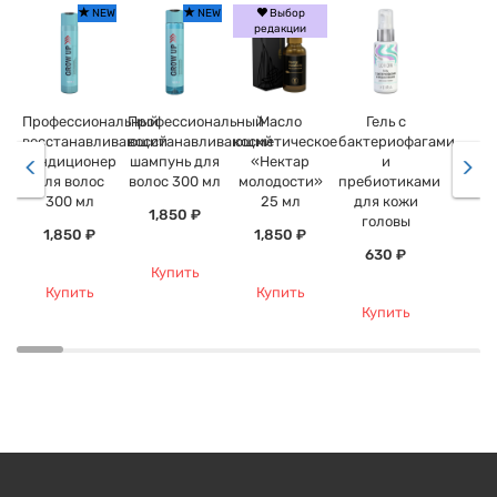
NEW
NEW
Выбор
редакции
Профессиональный
Профессиональный
Масло
Гель с
восстанавливающий
восстанавливающий
косметическое
бактериофагами
кондиционер
шампунь для
«Нектар
и
для волос
волос 300 мл
молодости»
пребиотиками
300 мл
25 мл
для кожи
1,850 ₽
головы
1,850 ₽
1,850 ₽
630 ₽
Купить
Купить
Купить
Купить