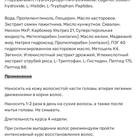
hydroxide, L-Histidin, L-Tryptophan, Peptides.
Вода, Пропиленгликоль, Глицерин, Масло касторовое,
Экстракт семян пажитника, Масло кунжутное, Сквалан,
Неолон МхР, Карбомер Ультрез 21, Суперстерольная
жидкость, Метилпарабен (нипагин), Масло мелии, Медвежий
жир, Натрия гидроксид, Пропилпарабен (нипазол), ПЭГ 40
гидрогенизированное касторовое масло, Метоцель К4,
Эвгенол, Углекислотный экстракт дрожжей, Углекислотный
экстракт отрубей риса, L-Триптофан, L-Гистидин, Пептид 175,
Пептид 88.
Применение
Наносить на кожу волосистой части головы, втирая легкими
движениями в корни волос.
Наносить 1-2 раза в день на сухие волосы, а также после
мытья головы. Не смывать.
Длительность курса 4 недели.
При сильном выпадении волос рекомендуем пройти
интенсивный курс восстановления волос.