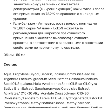
значительному увеличению показателя
доплерометрии (микроциркуляции) кожи головы после
его применения на 72,9 % по сравнению с исходным
уровнем.
Гель-бальзам «Активатор роста волос с пептидами
175,88» серии VA линии LokoN может быть
рекомендован для широкого практического
применения в качестве высокоэффективного
средства, в соответствии с заявленными в аннотации
свойствами по изученному показателю.
Обьем : 50 мл ​​
Состав:
Aqua, Propylene Glycol, Glicerin, Ricinus Communis Seed Oil,
Trigonella Foenum-graecum Seed Extract, Sesamum Indicum
Seed Oil, Squalane, Melia Azadirachta Seed Oil, Bear Oil, Oryza
Sativa Bran Extract, Saccharomyces Cerevisiae Extract,
Acrylates/ C10-30 Alkyl Acrylate Crosspolymer, C10-30
Cholesterol/Lanosterol Esters, PEG-40 Hydrogenated Castor Oil,
Phenoxyethanol, Methylisothiazolinone , Methylрaraben,
Propylparaben, Нydroxypropyl methylcellulose, Eugenol, Sodium