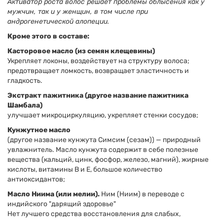
Активатор роста волос решает проблемы облысения как у
мужчин, так и у женщин, в том числе при
андрогенетической алопеции.
Кроме этого в составе:
Касторовое масло (из семян клещевины)
Укрепляет локоны, воздействует на структуру волоса;
предотвращает ломкость, возвращает эластичность и
гладкость.
Экстракт пажитника (другое название пажитника
Шамбала)
улучшает микроциркуляцию, укрепляет стенки сосудов;
Кунжутное масло
(другое название кунжута Симсим (сезам)) — природный
увлажнитель. Масло кунжута содержит в себе полезные
вещества (кальций, цинк, фосфор, железо, магний), жирные
кислоты, витамины B и E, большое количество
антиоксидантов;
Масло Ниима (или мелии).
Ним (Ниим) в переводе с
индийского "дарящий здоровье"
Нет лучшего средства восстановления для слабых,