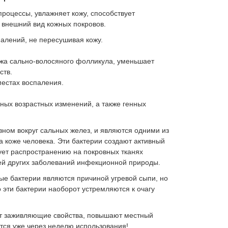
роцессы, увлажняет кожу, способствует
 внешний вид кожных покровов.
алений, не пересушивая кожу.
ажа сально-волосяного фолликула, уменьшает
ств.
местах воспаления.
ных возрастных изменений, а также генных
овном вокруг сальных желез, и являются одними из
 коже человека. Эти бактерии создают активный
ует распространению на покровных тканях
ей других заболеваний инфекционной природы.
ые бактерии являются причиной угревой сыпи, но
 эти бактерии наоборот устремляются к очагу
ют заживляющие свойства, повышают местный
тся уже через неделю использования!