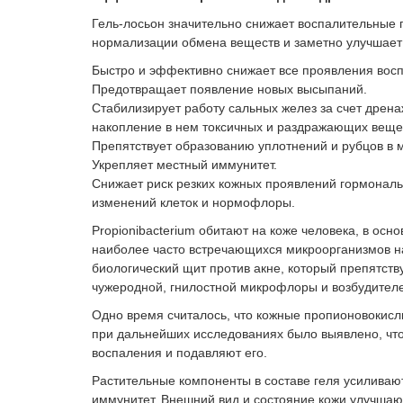
Гель-лосьон значительно снижает воспалительные п
нормализации обмена веществ и заметно улучшает
Быстро и эффективно снижает все проявления восп
Предотвращает появление новых высыпаний.
Стабилизирует работу сальных желез за счет дрен
накопление в нем токсичных и раздражающих веще
Препятствует образованию уплотнений и рубцов в 
Укрепляет местный иммунитет.
Снижает риск резких кожных проявлений гормональ
изменений клеток и нормофлоры.
Propionibacterium обитают на коже человека, в осн
наиболее часто встречающихся микроорганизмов на
биологический щит против акне, который препятств
чужеродной, гнилостной микрофлоры и возбудител
Одно время считалось, что кожные пропионовокисл
при дальнейших исследованиях было выявлено, что
воспаления и подавляют его.
Растительные компоненты в составе геля усилива
иммунитет. Внешний вид и состояние кожи улучшаю