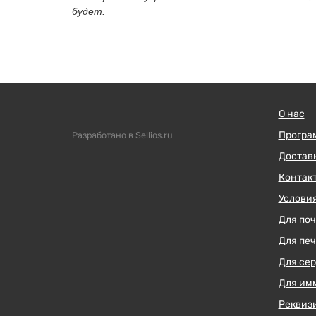
будет.
О нас
Програ
Разработано в Sellios.ru
Достав
Контак
Условия
Для поч
Для пе
Для се
Для им
Реквиз