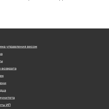
мма управления весом
ка
ты
 возврата
ек
чени
рдца
мунитета
иты ИП