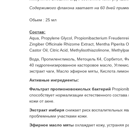
Содержимого флакона хватает на 60 дней приме
Обьем : 25 мл ​
Состав:
Aqua, Propylene Glycol, Propionibacterium Freudenreich
Zingiber Officinale Rhizome Extract, Mentha Piperita 
Castor Oil, Citric Acid, Methylisothiazolinone, Methyl
Вода, Пропиленгликоль, Метоцель К4, Сорбитол, Ф
40 гидрогенизированное касторовое масло, Углеки
экстракт чаги, Масло эфирное мяты, Кислота лимон
Активные ингредиенты:
Фильтрат пропионовокислых бактерий
Propioni
способствует нормализации естественного состав
кожи от акне.
Экстракт имбиря
снижает риск воспалительных яв
проблемными участками кожи.
Эфирное масло мяты
охлаждает кожу, устраняя р