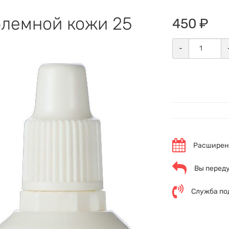
блемной кожи 25
450 ₽
-
Расширенн
Вы переду
Служба по