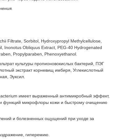
нения.
ii Filtrate, Sorbitol, Нydroxypropyl Methylcellulose,
Oil, Inonotus Obliquus Extract, PEG-40 Hydrogenated
paraben, Propylparaben, Phenoxyethanol.
ильтрат культуры пропионовокислых бактерий, ПЭГ
слотный экстракт корневищ имбиря, Углекислотный
ная, Эуксил.
bacterium имеет выраженный антимикробный эффект,
а и функций микрофлоры кожи и быстрому очищению
лений и болезненных ощущений при уходе за
аздражение, гиперемию.