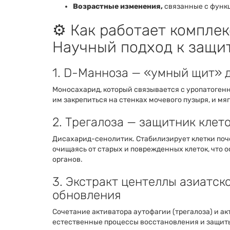
Возрастные изменения,
связанные с функц
⚙️ Как работает компл
Научный подход к защит
1. D-Манноза — «умный щит» 
Моносахарид, который связывается с уропатогенны
им закрепиться на стенках мочевого пузыря, и мя
2. Трегалоза — защитник клет
Дисахарид-сенолитик. Стабилизирует клетки поче
очищаясь от старых и поврежденных клеток, что 
органов.
3. Экстракт центеллы азиатско
обновления
Сочетание активатора аутофагии (трегалоза) и а
естественные процессы восстановления и защиты