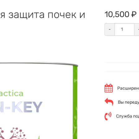
я защита почек и
10,500 ₽
-
Расширенн
Вы переду
Служба по