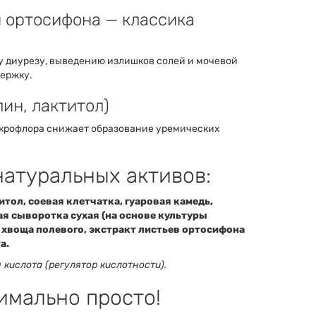
и ортосифона — классика
 диурезу, выведению излишков солей и мочевой
ержку.
ин, лактитол)
крофлора снижает образование уремических
натуральных активов:
итол, соевая клетчатка, гуаровая камедь,
я сыворотка сухая (на основе культуры
 хвоща полевого, экстракт листьев ортосифона
а.
кислота (регулятор кислотности).
имально просто!