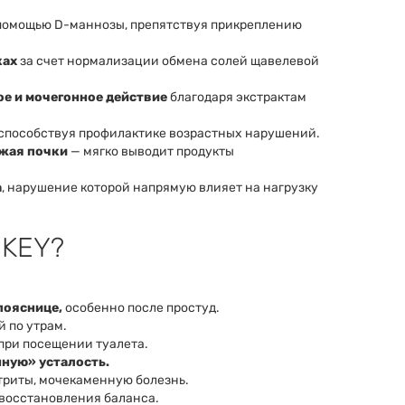
помощью D-маннозы, препятствуя прикреплению
ках
за счет нормализации обмена солей щавелевой
е и мочегонное действие
благодаря экстрактам
 способствуя профилактике возрастных нарушений.
ужая почки
— мягко выводит продукты
а
, нарушение которой напрямую влияет на нагрузку
-KEY?
пояснице,
особенно после простуд.
 по утрам.
при посещении туалета.
ную» усталость.
триты, мочекаменную болезнь.
восстановления баланса.