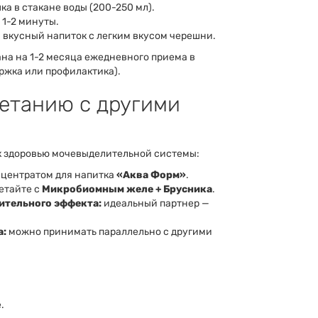
ка в стакане воды (200-250 мл).
 1-2 минуты.
 и вкусный напиток с легким вкусом черешни.
тана на 1-2 месяца ежедневного приема в
ржка или профилактика).
четанию с другими
к здоровью мочевыделительной системы:
нцентратом для напитка
«Аква Форм»
.
етайте с
Микробиомным желе + Брусника
.
ительного эффекта:
идеальный партнер —
а:
можно принимать параллельно с другими
.