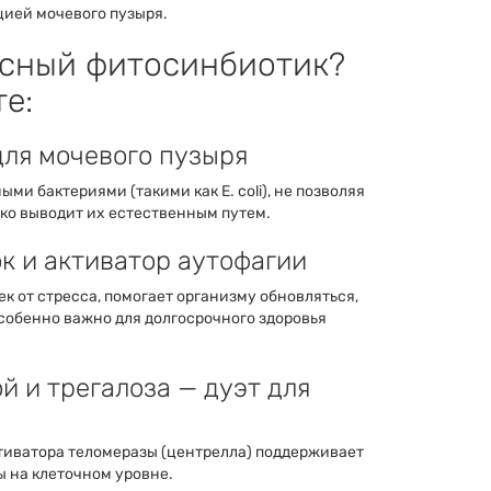
ией мочевого пузыря.
ексный фитосинбиотик?
е:
для мочевого пузыря
ми бактериями (такими как E. coli), не позволяя
гко выводит их естественным путем.
ок и активатор аутофагии
к от стресса, помогает организму обновляться,
особенно важно для долгосрочного здоровья
й и трегалоза — дуэт для
ктиватора теломеразы (центрелла) поддерживает
 на клеточном уровне.