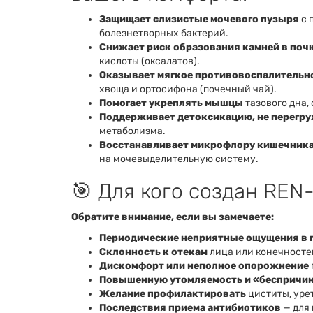
Защищает слизистые мочевого пузыря
с 
болезнетворных бактерий.
Снижает риск образования камней в поч
кислоты (оксалатов).
Оказывает мягкое противовоспалительно
хвоща и ортосифона (почечный чай).
Помогает укреплять мышцы
тазового дна,
Поддерживает детоксикацию, не перегр
метаболизма.
Восстанавливает микрофлору кишечник
на мочевыделительную систему.
🎯 Для кого создан REN
Обратите внимание, если вы замечаете:
Периодические неприятные ощущения в 
Склонность к отекам
лица или конечностей
Дискомфорт или неполное опорожнение
Повышенную утомляемость и «беспричин
Желание профилактировать
циститы, уре
Последствия приема антибиотиков
— для 