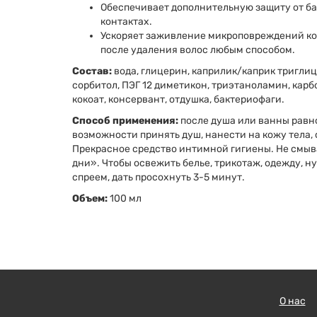
Обеспечивает дополнительную защиту от б
контактах.
Ускоряет заживление микроповреждений ко
после удаления волос любым способом.
Состав:
вода, глицерин, каприлик/каприк тригли
сорбитол, ПЭГ 12 диметикон, триэтаноламин, карб
кокоат, консервант, отдушка, бактериофаги.
Способ применения:
после душа или ванны равно
возможности принять душ, нанести на кожу тела,
Прекрасное средство интимной гигиены. Не смыв
дни». Чтобы освежить белье, трикотаж, одежду, 
спреем, дать просохнуть 3-5 минут.
Объем:
100 мл
О нас