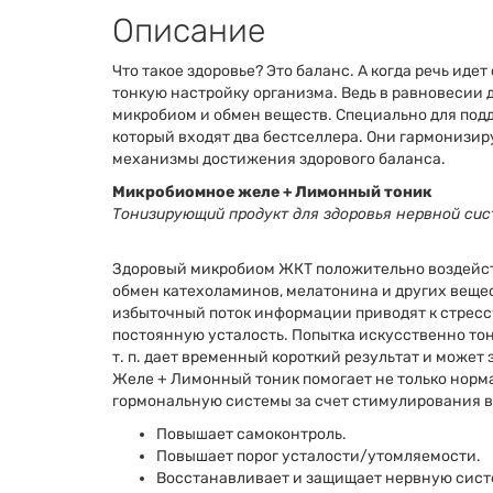
Описание
Что такое здоровье? Это баланс. А когда речь иде
тонкую настройку организма. Ведь в равновесии 
микробиом и обмен веществ. Специально для под
который входят два бестселлера. Они гармонизир
механизмы достижения здорового баланса.
Микробиомное желе + Лимонный тоник
Тонизирующий продукт для здоровья нервной си
Здоровый микробиом ЖКТ положительно воздейст
обмен катехоламинов, мелатонина и других веще
избыточный поток информации приводят к стрессу
постоянную усталость. Попытка искусственно то
т. п. дает временный короткий результат и может
Желе + Лимонный тоник помогает не только норма
гормональную системы за счет стимулирования вы
Повышает самоконтроль.
Повышает порог усталости/утомляемости.
Восстанавливает и защищает нервную систе