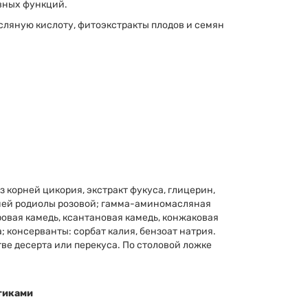
вных функций.
ляную кислоту, фитоэкстракты плодов и семян
з корней цикория, экстракт фукуса, глицерин,
рней родиолы розовой; гамма-аминомасляная
аровая камедь, ксантановая камедь, конжаковая
; консерванты: сорбат калия, бензоат натрия.
тве десерта или перекуса. По столовой ложке
тиками