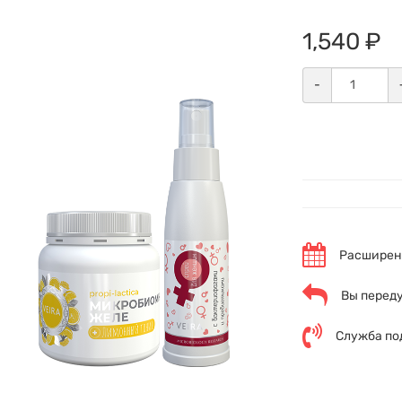
1,540 ₽
-
Расширенн
Вы переду
Служба по