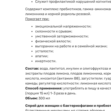
Служит профилактикой нарушений когнити
Содержит комплекс пребиотиков, гамма-аминомас
лимонника и корней родиолы розовой.
Помогает при:
эмоциональной напряженности;
склонности к срывам;
умственной заторможенности;
физической вялости;
выгорании на работе и в семейной жизни;
усталости;
апатии;
инертности.
Состав:
вода, лактитол, инулин и олигофруктоза и
экстракты плодов лимона, плодов лимонника, ко
кислота, инозитол (витамин В8), загустители: гу
камедь; регулятор кислотности: лимонная кислота
Способ применения:
употреблять в пищу в качес
(порция 15 мл) 1-3 раза в день.
Объем:
300 мл
Спрей для женщин с бактериофагами и пребио
Естественные механизмы на страже здоровья