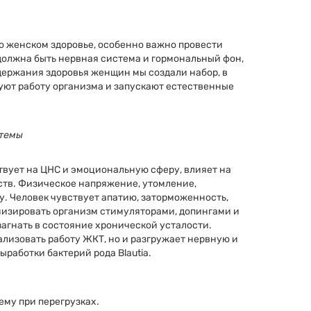
т о женском здоровье, особенно важно провести
должна быть нервная система и гормональный фон,
держания здоровья женщин мы создали набор, в
уют работу организма и запускают естественные
стемы
вует на ЦНС и эмоциональную сферу, влияет на
ств. Физическое напряжение, утомление,
. Человек чувствует апатию, заторможенность,
низировать организм стимуляторами, допингами и
 загнать в состояние хронической усталости.
лизовать работу ЖКТ, но и разгружает нервную и
работки бактерий рода Blautia.
му при перегрузках.