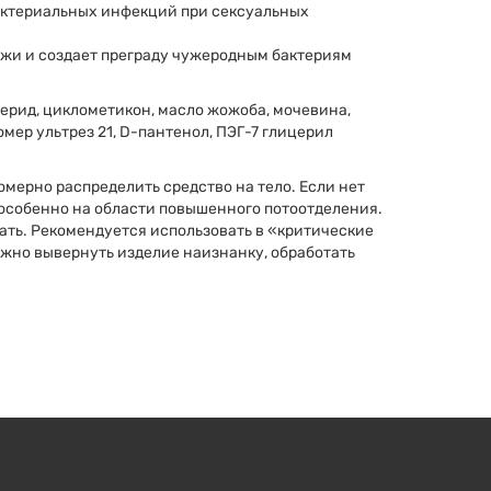
актериальных инфекций при сексуальных
жи и создает преграду чужеродным бактериям
церид, циклометикон, масло жожоба, мочевина,
омер ультрез 21, D-пантенол, ПЭГ-7 глицерил
мерно распределить средство на тело. Если нет
 особенно на области повышенного потоотделения.
ать. Рекомендуется использовать в «критические
нужно вывернуть изделие наизнанку, обработать