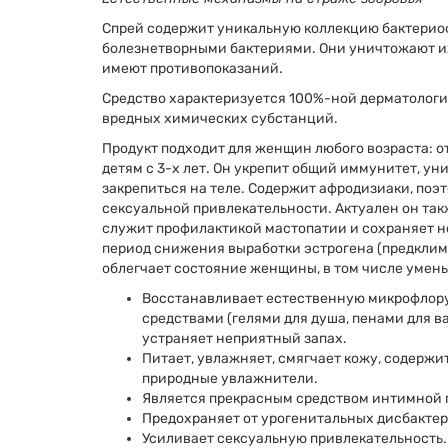
Спрей содержит уникальную коллекцию бактериоф
болезнетворными бактериями. Они уничтожают их
имеют противопоказаний.
Средство характеризуется 100%-ной дерматологи
вредных химических субстанций.
Продукт подходит для женщин любого возраста: от
детям с 3-х лет. Он укрепит общий иммунитет, у
закрепиться на теле. Содержит афродизиаки, поэ
сексуальной привлекательности. Актуален он так
служит профилактикой мастопатии и сохраняет н
период снижения выработки эстрогена (предклим
облегчает состояние женщины, в том числе умен
Восстанавливает естественную микрофлору
средствами (гелями для душа, пенами для в
устраняет неприятный запах.
Питает, увлажняет, смягчает кожу, содерж
природные увлажнители.
Является прекрасным средством интимной г
Предохраняет от урогенитальных дисбактер
Усиливает сексуальную привлекательность.