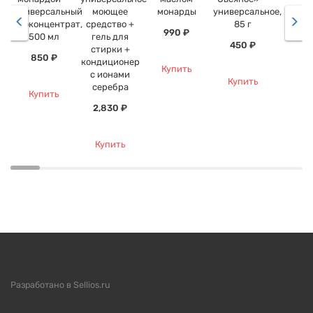
универсальный
моющее
монарды
универсальное,
экоконцентрат,
средство +
85 г
990 ₽
500 мл
гель для
450 ₽
стирки +
850 ₽
кондиционер
Купить
с ионами
Купить
серебра
Купить
2,830 ₽
Купить
Разработано в Sellios.ru