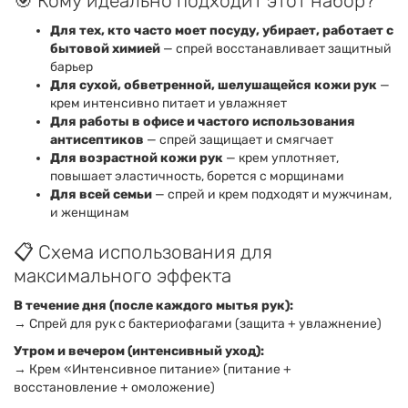
🎯 Кому идеально подходит этот набор?
Для тех, кто часто моет посуду, убирает, работает с
бытовой химией
— спрей восстанавливает защитный
барьер
Для сухой, обветренной, шелушащейся кожи рук
—
крем интенсивно питает и увлажняет
Для работы в офисе и частого использования
антисептиков
— спрей защищает и смягчает
Для возрастной кожи рук
— крем уплотняет,
повышает эластичность, борется с морщинами
Для всей семьи
— спрей и крем подходят и мужчинам,
и женщинам
📋 Схема использования для
максимального эффекта
В течение дня (после каждого мытья рук):
→ Спрей для рук с бактериофагами (защита + увлажнение)
Утром и вечером (интенсивный уход):
→ Крем «Интенсивное питание» (питание +
восстановление + омоложение)