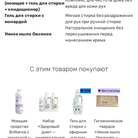
Комплекс для чистоты дома без
(моющее + гель для стирки
вреда для кожи рук
+ кондиционер)
Гель для стирки с
Мягкая стирка без раздражения
монардой
для рук при ручной стирке
Натуральное очищение без
Умное мыло Овсяное
пересушивания перед
нанесением крема
С этим товаром покупают
NEW
Бестселлер
Моющее
Набор
Гель для
Гигиеническое
средство
«Здоровый
стирки с
твердое
Brilliance с
дом» —
эфирным
«Умное мыло
монардой —
универсальное
маслом
Овсяное» —