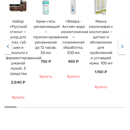
Набор
Крем-гель
«Вейра-
Маска
«Русский
увлажняющий
Актив» вода
каолиновая с
стиль» —
—
косметическая
кислотами —
уход для
пролонгированное
—
детокс и
глаз, губ,
увлажнение
плазменная
обновление
шеи и
до 12 часов,
обработка,
для
декольте с
50 мл
200 мл
проблемной
ферментированной
и уставшей
750 ₽
450 ₽
ржаной
кожи, 100 мл
мукой, 3
1,150 ₽
средства
Купить
Купить
2,840 ₽
Купить
Купить