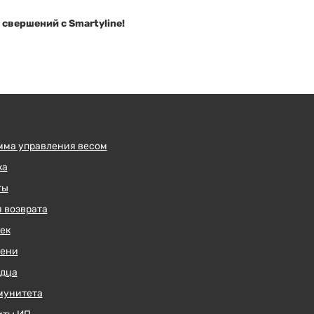
свершений с Smartyline!
мма управления весом
ка
ты
 возврата
ек
чени
рдца
мунитета