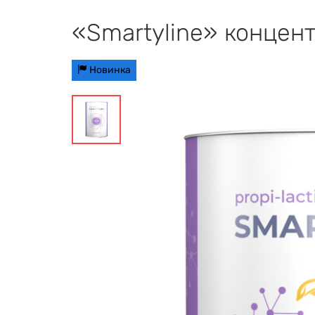
«Smartyline» концен
Новинка