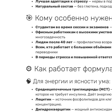
Лучшая адаптация к стрессу
— нервы в пор
Натуральный состав
— без глютена, подход
🎯 Кому особенно нужен
Студентам во время сессии и экзаменов
—
Офисным работникам с высокими умстве
многозадачность
Людям после 40 лет
— профилактика возра
Всем, кто работает с большими объёмам
переводчики
В периоды стресса и повышенной ответс
⚙️ Как работает формула
🧠 Для энергии и ясности ума:
Среднецепочечные триглицериды (MCT)
—
которое не требует инсулина. Даёт энергию
Лецитин
— источник фосфолипидов для кле
концентрацию.
Дигидрокверцетин
— мощный антиоксидант