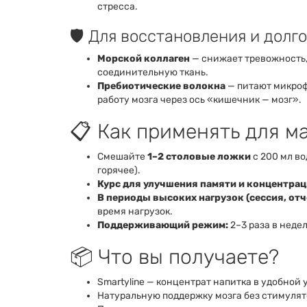
стресса.
🛡️ Для восстановления и долг
Морской коллаген
— снижает тревожность,
соединительную ткань.
Пребиотические волокна
— питают микроф
работу мозга через ось «кишечник — мозг».
📋 Как применять для м
Смешайте
1–2 столовые ложки
с 200 мл во
горячее).
Курс для улучшения памяти и концентрац
В периоды высоких нагрузок (сессия, отч
время нагрузок.
Поддерживающий режим:
2–3 раза в неде
📦 Что вы получаете?
Smartyline — концентрат напитка в удобной 
Натуральную поддержку мозга без стимуля