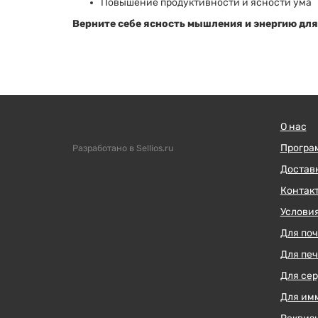
Повышение продуктивности и ясности ума
Верните себе ясность мышления и энергию для 
О нас
Програ
Разработано в Sellios.ru
Достав
Контак
Условия
Для поч
Для пе
Для се
Для им