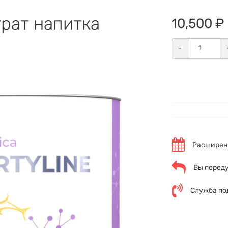
трат напитка
10,500 ₽
-
Расширенн
Вы переду
Служба по