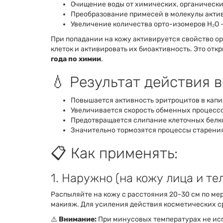
Очищение воды от химических, органическ
Преобразование примесей в молекулы акти
Увеличение количества орто-изомеров Н₂О 
При попадании на кожу активируется свойство о
клеток и активировать их биоактивность. Это от
года по химии
.
💧 Результат действия 
Повышается активность эритроцитов в капи
Увеличивается скорость обменных процессо
Предотвращается слипание клеточных белко
Значительно тормозятся процессы старени
📋 Как применять:
1. Наружно (на кожу лица и те
Распыляйте на кожу с расстояния 20-30 см по ме
макияж. Для усиления действия косметических ср
⚠️
Внимание:
При минусовых температурах не исп