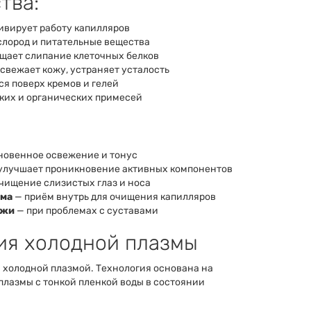
тва:
ивирует работу капилляров
слород и питательные вещества
щает слипание клеточных белков
свежает кожу, устраняет усталость
я поверх кремов и гелей
ких и органических примесей
новенное освежение и тонус
улучшает проникновение активных компонентов
чищение слизистых глаз и носа
зма
— приём внутрь для очищения капилляров
ожи
— при проблемах с суставами
гия холодной плазмы
 холодной плазмой. Технология основана на
плазмы с тонкой пленкой воды в состоянии