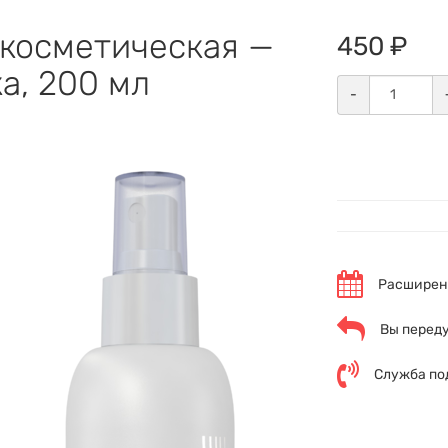
 косметическая —
450 ₽
а, 200 мл
-
Расширенн
Вы переду
Служба по