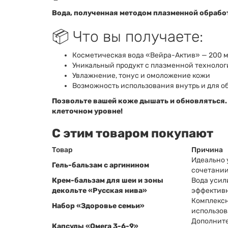
Вода, полученная методом плазменной обрабо
📦 Что вы получаете:
Косметическая вода «Вейра-Актив» — 200 
Уникальный продукт с плазменной техноло
Увлажнение, тонус и омоложение кожи
Возможность использования внутрь и для о
Позвольте вашей коже дышать и обновляться. 
клеточном уровне!
С этим товаром покупают
Товар
Причина
Идеально 
Гель-бальзам с аргинином
сочетании
Крем-бальзам для шеи и зоны
Вода усил
декольте «Русская нива»
эффективн
Комплексн
Набор «Здоровье семьи»
использов
Дополните
Капсулы «Омега 3-6-9»