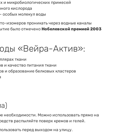
их и микробиологических примесей
вного кислорода
— особых молекул воды
рто-изомеров проникать через водные каналы
крытие было отмечено
Нобелевской премией 2003
воды «Вейра-Актив»:
ллярах ткани
в и качество питания ткани
в и образование белковых кластеров
я
ла)
ре необходимости. Можно использовать прямо на
едств распыляйте поверх кремов и гелей.
ользовать перед выходом на улицу.