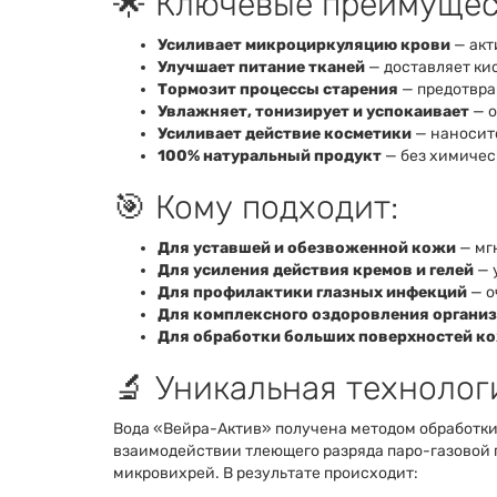
🌟 Ключевые преимущес
Усиливает микроциркуляцию крови
— акт
Улучшает питание тканей
— доставляет ки
Тормозит процессы старения
— предотвра
Увлажняет, тонизирует и успокаивает
— о
Усиливает действие косметики
— наноситс
100% натуральный продукт
— без химичес
🎯 Кому подходит:
Для уставшей и обезвоженной кожи
— мг
Для усиления действия кремов и гелей
— 
Для профилактики глазных инфекций
— о
Для комплексного оздоровления органи
Для обработки больших поверхностей к
🔬 Уникальная техноло
Вода «Вейра-Актив» получена методом обработки
взаимодействии тлеющего разряда паро-газовой 
микровихрей. В результате происходит: