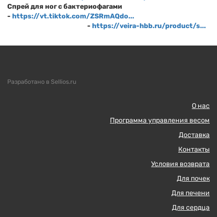
Спрей для ног с бактериофагами
-
https://vt.tiktok.com/ZSRmAQdo...
-
https://veira-hbb.ru/product/s...
Разработано в Sellios.ru
О нас
Программа управления весом
Доставка
Контакты
Условия возврата
Для почек
Для печени
Для сердца