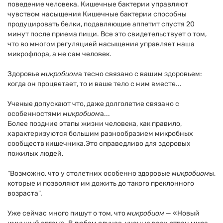
поведение человека. Кишечные бактерии управляют
чувством насыщения Кишечные бактерии способны
продуцировать белки, подавляющие аппетит спустя 20
минут после приема пищи. Все это свидетельствует о том,
что во многом регуляцией насыщения управляет наша
микрофлора, а не сам человек.
Здоровье
микробиом
а тесно связано с вашим здоровьем:
когда он процветает, то и ваше тело с ним вместе...
Ученые допускают что, даже долголетие связано с
особенностями
микробиом
а...
Более поздние этапы жизни человека, как правило,
характеризуются большим разнообразием микробных
сообществ кишечника.Это справедливо для здоровых
пожилых людей.
"Возможно, что у столетних особенно здоровые
микробиом
ы,
которые и позволяют им дожить до такого преклонного
возраста".
Уже сейчас много пишут о том, что
микробиом
— «Новый