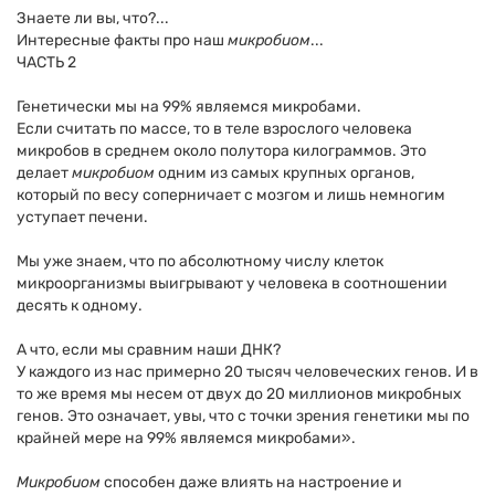
Знаете ли вы, что?...
Интересные факты про наш
микробиом
...
ЧАСТЬ 2
Генетически мы на 99% являемся микробами.
Если считать по массе, то в теле взрослого человека
микробов в среднем около полутора килограммов. Это
делает
микробиом
одним из самых крупных органов,
который по весу соперничает с мозгом и лишь немногим
уступает печени.
Мы уже знаем, что по абсолютному числу клеток
микроорганизмы выигрывают у человека в соотношении
десять к одному.
А что, если мы сравним наши ДНК?
У каждого из нас примерно 20 тысяч человеческих генов. И в
то же время мы несем от двух до 20 миллионов микробных
генов. Это означает, увы, что с точки зрения генетики мы по
крайней мере на 99% являемся микробами».
Микробиом
способен даже влиять на настроение и